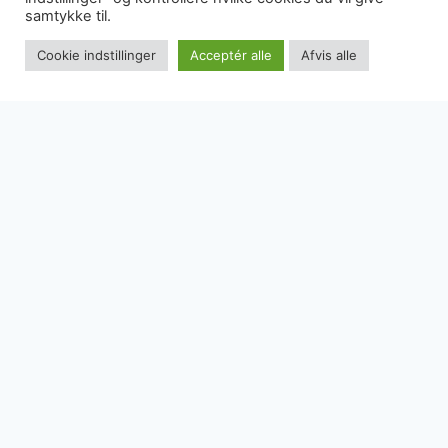
samtykke til.
Cookie indstillinger
Acceptér alle
Afvis alle
I think it’s a rather easy game, very
approachable family game. I like the fact, that
it is created based on a real journey of
creators.
Beastie Geeks